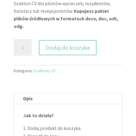
Szablon CV dla pilotów wycieczek, rezydentów,
hotelarz lub recepcjonistów.
Kupujesz pakiet
plików źródłowych w formatach docx, doc, odt,
odg.
ilość
Dodaj do koszyka
CV
Pilot
wycieczek
Kategoria:
Szablony CV
|
Rezydent
|
Hotelarz
Opis
|
Recepcjonista
Jak to działa?
Dodaj produkt do koszyka.