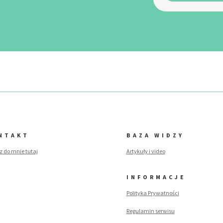
NTAKT
BAZA WIDZY
z do mnie tutaj
Artykuły i video
INFORMACJE
Polityka Prywatności
Regulamin serwisu