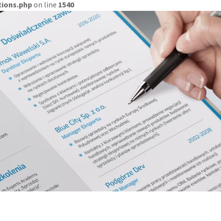
tions.php
on line
1540