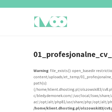
01_profesjonalne_cv
Warning
: file_exists(): open_basedir restrictio
content/uploads/et_temp/01_profesjonalne_c
path(s):
(/home/klient.dhosting.pl/olszowski83/cv8.
c/bledy.demonek.com/:/usr/local/lsws/share/
ar/:/opt/alt/php81/usr/share/php:/opt/alt/ph
/home/klient.dhosting.pl/olszowski83/cv8.