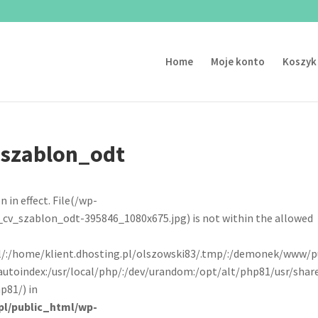
Home
Moje konto
Koszyk
_szablon_odt
n in effect. File(/wp-
v_szablon_odt-395846_1080x675.jpg) is not within the allowed
pl/:/home/klient.dhosting.pl/olszowski83/.tmp/:/demonek/www/p
autoindex:/usr/local/php/:/dev/urandom:/opt/alt/php81/usr/shar
p81/) in
pl/public_html/wp-