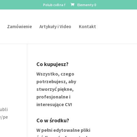
Polub cv8 na f
Elementy 0
Zamówienie
Artykuły i Video
Kontakt
Co kupujesz?
Wszystko, czego
potrzebujesz, aby
stworzyć piękne,
profesjonalne i
interesujące CV!
ubli
e/pe
Co w środku?
W pełni edytowalne pliki