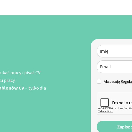
kać pracy i pisać CV.
u pracy.
Akceptuję
Regul
zablonów CV
– tylko dla
Zapisz 