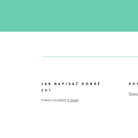
JAK NAPISAĆ DOBRE
KO
CV?
Napis
Pobierz bezpłaty
E-book
!