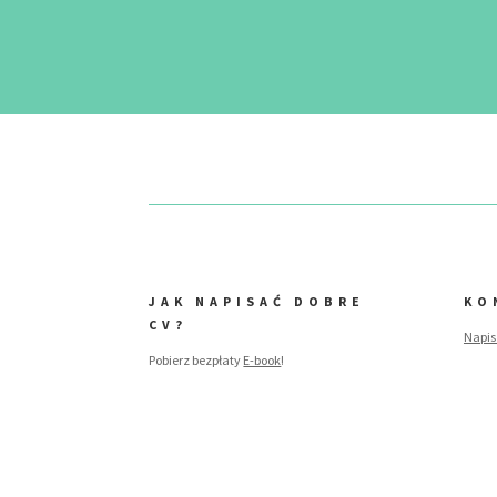
JAK NAPISAĆ DOBRE
KO
CV?
Napis
Pobierz bezpłaty
E-book
!