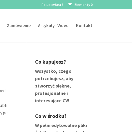
Polub cv8 na f
Elementy 0
Zamówienie
Artykuły i Video
Kontakt
Co kupujesz?
Wszystko, czego
potrzebujesz, aby
stworzyć piękne,
wed
profesjonalne i
interesujące CV!
ubli
e/pe
Co w środku?
W pełni edytowalne pliki