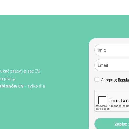
kać pracy i pisać CV.
u pracy.
Akceptuję
Regul
zablonów CV
– tylko dla
Zapisz 