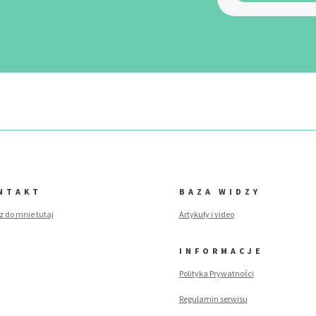
NTAKT
BAZA WIDZY
z do mnie tutaj
Artykuły i video
INFORMACJE
Polityka Prywatności
Regulamin serwisu