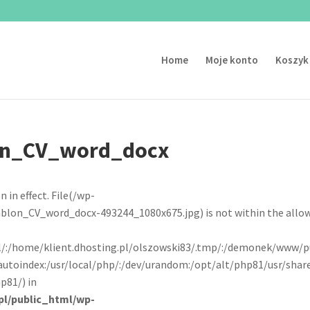
Home
Moje konto
Koszyk
on_CV_word_docx
n in effect. File(/wp-
on_CV_word_docx-493244_1080x675.jpg) is not within the allo
pl/:/home/klient.dhosting.pl/olszowski83/.tmp/:/demonek/www/p
autoindex:/usr/local/php/:/dev/urandom:/opt/alt/php81/usr/shar
p81/) in
pl/public_html/wp-