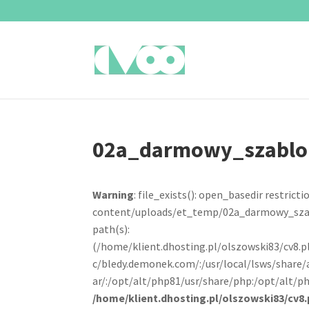
02a_darmowy_szabl
Warning
: file_exists(): open_basedir restrictio
content/uploads/et_temp/02a_darmowy_szabl
path(s):
(/home/klient.dhosting.pl/olszowski83/cv8.
c/bledy.demonek.com/:/usr/local/lsws/share/
ar/:/opt/alt/php81/usr/share/php:/opt/alt/ph
/home/klient.dhosting.pl/olszowski83/cv8.