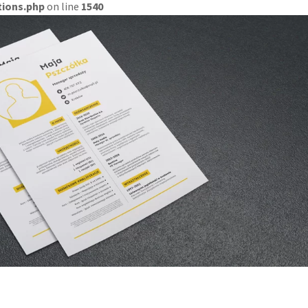
tions.php
on line
1540