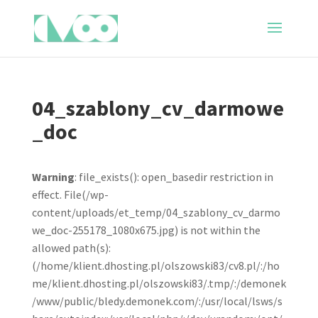
04_szablony_cv_darmowe
_doc
Warning
: file_exists(): open_basedir restriction in
effect. File(/wp-
content/uploads/et_temp/04_szablony_cv_darmo
we_doc-255178_1080x675.jpg) is not within the
allowed path(s):
(/home/klient.dhosting.pl/olszowski83/cv8.pl/:/ho
me/klient.dhosting.pl/olszowski83/.tmp/:/demonek
/www/public/bledy.demonek.com/:/usr/local/lsws/s