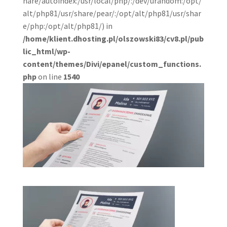
hare/autoindex:/usr/local/php/:/dev/urandom:/opt/
alt/php81/usr/share/pear/:/opt/alt/php81/usr/shar
e/php:/opt/alt/php81/) in
/home/klient.dhosting.pl/olszowski83/cv8.pl/pub
lic_html/wp-
content/themes/Divi/epanel/custom_functions.
php
on line
1540