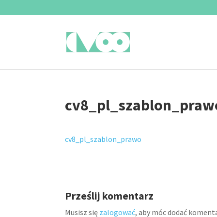
cv8_pl_szablon_praw
cv8_pl_szablon_prawo
Prześlij komentarz
Musisz się
zalogować
, aby móc dodać komenta