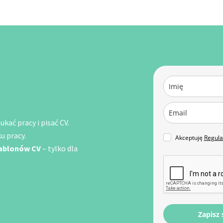
kać pracy i pisać CV.
u pracy.
Akceptuję
Regul
zablonów CV
– tylko dla
Zapisz 