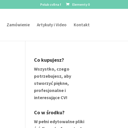
Polub cv8 na f
Elementy 0
Zamówienie
Artykuły i Video
Kontakt
Co kupujesz?
Wszystko, czego
potrzebujesz, aby
stworzyć piękne,
profesjonalne i
interesujące CV!
Co w środku?
W pełni edytowalne pliki