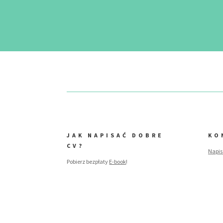
JAK NAPISAĆ DOBRE
KO
CV?
Napis
Pobierz bezpłaty
E-book
!