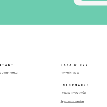
NTAKT
BAZA WIDZY
z do mnie tutaj
Artykuły i video
INFORMACJE
Polityka Prywatności
Regulamin serwisu