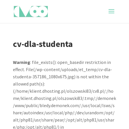
cv-dla-studenta
Warning
: file_exists(): open_basedir restriction in
effect. File(/wp-content/uploads/et_temp/cv-dla-
studenta-357186_1080x675.jpg) is not within the
allowed path(s):
(/home/klient.dhosting.pl/olszowski83/cv8.pl/:/ho
me/klient.dhosting.pl/olszowski83/.tmp/:/demonek
/www/public/bledy.demonek.com/:/usr/local/lsws/s
hare/autoindex:/usr/local/php/:/dev/urandom:/opt/
alt/php81/usr/share/pear/:/opt/alt/php81/usr/shar
e/php:/opt/alt/php81/) in