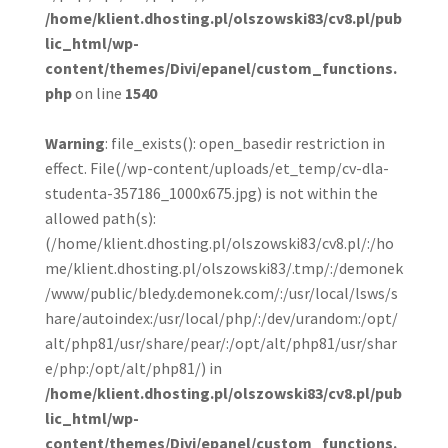
/home/klient.dhosting.pl/olszowski83/cv8.pl/pub
lic_html/wp-
content/themes/Divi/epanel/custom_functions.
php
on line
1540
Warning
: file_exists(): open_basedir restriction in
effect. File(/wp-content/uploads/et_temp/cv-dla-
studenta-357186_1000x675.jpg) is not within the
allowed path(s):
(/home/klient.dhosting.pl/olszowski83/cv8.pl/:/ho
me/klient.dhosting.pl/olszowski83/.tmp/:/demonek
/www/public/bledy.demonek.com/:/usr/local/lsws/s
hare/autoindex:/usr/local/php/:/dev/urandom:/opt/
alt/php81/usr/share/pear/:/opt/alt/php81/usr/shar
e/php:/opt/alt/php81/) in
/home/klient.dhosting.pl/olszowski83/cv8.pl/pub
lic_html/wp-
content/themes/Divi/epanel/custom_functions.