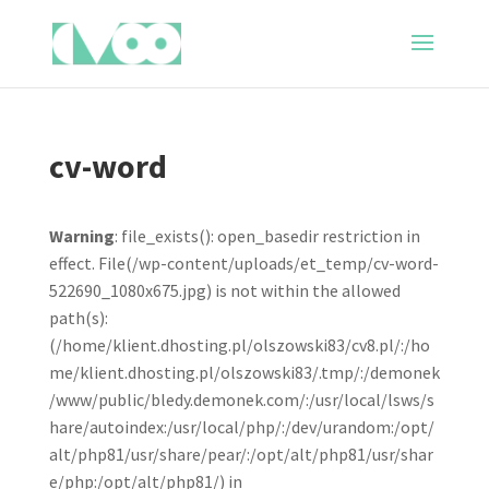
cv-word
Warning
: file_exists(): open_basedir restriction in
effect. File(/wp-content/uploads/et_temp/cv-word-
522690_1080x675.jpg) is not within the allowed
path(s):
(/home/klient.dhosting.pl/olszowski83/cv8.pl/:/ho
me/klient.dhosting.pl/olszowski83/.tmp/:/demonek
/www/public/bledy.demonek.com/:/usr/local/lsws/s
hare/autoindex:/usr/local/php/:/dev/urandom:/opt/
alt/php81/usr/share/pear/:/opt/alt/php81/usr/shar
e/php:/opt/alt/php81/) in