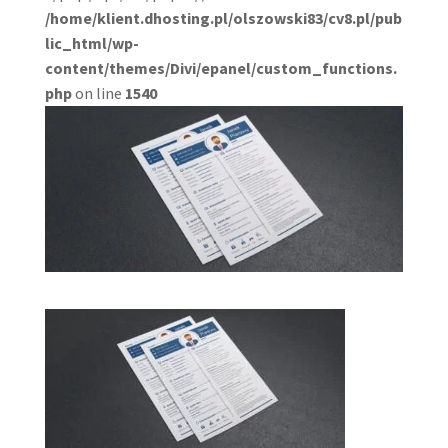
/home/klient.dhosting.pl/olszowski83/cv8.pl/pub
lic_html/wp-
content/themes/Divi/epanel/custom_functions.
php
on line
1540