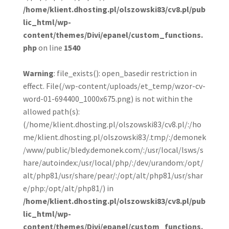
/home/klient.dhosting.pl/olszowski83/cv8.pl/pub
lic_html/wp-
content/themes/Divi/epanel/custom_functions.
php
on line
1540
Warning
: file_exists(): open_basedir restriction in
effect. File(/wp-content/uploads/et_temp/wzor-cv-
word-01-694400_1000x675.png) is not within the
allowed path(s):
(/home/klient.dhosting.pl/olszowski83/cv8.pl/:/ho
me/klient.dhosting.pl/olszowski83/.tmp/:/demonek
/www/public/bledy.demonek.com/:/usr/local/lsws/s
hare/autoindex:/usr/local/php/:/dev/urandom:/opt/
alt/php81/usr/share/pear/:/opt/alt/php81/usr/shar
e/php:/opt/alt/php81/) in
/home/klient.dhosting.pl/olszowski83/cv8.pl/pub
lic_html/wp-
content/themes/Divi/epanel/custom_functions.