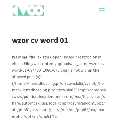
wzor cv word 01
Warning
: file_exists(): open_basedir restriction in
effect. File(/wp-content/uploads/et_temp/wzor-cv-
word-01-694400_1080x675.png) is not within the
allowed path(s):
(/home/klient.dhosting.pl/olszowski83/cv8.pl/:/ho
me/klient.dhosting.pl/olszowski83/.tmp/:/demonek
/www/public/bledy.demonek.com/:/usr/local/lsws/s
hare/autoindex:/usr/local/php/:/dev/urandom:/opt/
alt/php81/usr/share/pear/:/opt/alt/php81/usr/shar
e/php:/opt/alt/php81/) in