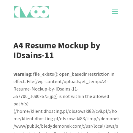
A4 Resume Mockup by
IDsains-11
Warning
: file_exists(): open_basedir restriction in
effect. File(/wp-content/uploads/et_temp/A4-
Resume-Mockup-by-IDsains-11-
557700_1080x675.jpg) is not within the allowed
path(s):
(/home/klient.dhosting.pl/olszowski83/cv8.pl/:/ho
me/klient.dhosting.pl/olszowski83/.tmp/:/demonek
/www/public/bledy.demonek.com/:/usr/local/lsws/s