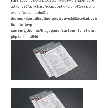
hare/autoindex:/usr/local/php/:/dev/urandom:/opt/
alt/php81/usr/share/pear/:/opt/alt/php81/usr/shar
e/php:/opt/alt/php81/) in
/home/klient.dhosting.pl/olszowski83/cv8.pl/pub
lic_html/wp-
content/themes/Divi/epanel/custom_functions.
php
on line
1540