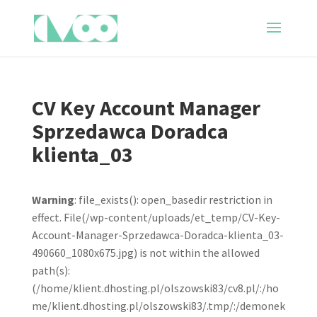
CV Key Account Manager
Sprzedawca Doradca
klienta_03
Warning
: file_exists(): open_basedir restriction in
effect. File(/wp-content/uploads/et_temp/CV-Key-
Account-Manager-Sprzedawca-Doradca-klienta_03-
490660_1080x675.jpg) is not within the allowed
path(s):
(/home/klient.dhosting.pl/olszowski83/cv8.pl/:/ho
me/klient.dhosting.pl/olszowski83/.tmp/:/demonek