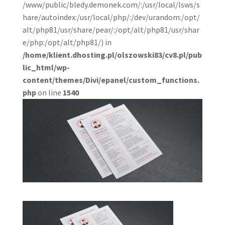
/www/public/bledy.demonek.com/:/usr/local/lsws/s
hare/autoindex:/usr/local/php/:/dev/urandom:/opt/
alt/php81/usr/share/pear/:/opt/alt/php81/usr/shar
e/php:/opt/alt/php81/) in
/home/klient.dhosting.pl/olszowski83/cv8.pl/pub
lic_html/wp-
content/themes/Divi/epanel/custom_functions.
php
on line
1540