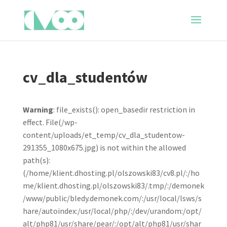
cv_dla_studentów
Warning
: file_exists(): open_basedir restriction in
effect. File(/wp-
content/uploads/et_temp/cv_dla_studentow-
291355_1080x675.jpg) is not within the allowed
path(s):
(/home/klient.dhosting.pl/olszowski83/cv8.pl/:/ho
me/klient.dhosting.pl/olszowski83/.tmp/:/demonek
/www/public/bledy.demonek.com/:/usr/local/lsws/s
hare/autoindex:/usr/local/php/:/dev/urandom:/opt/
alt/php81/usr/share/pear/:/opt/alt/php81/usr/shar