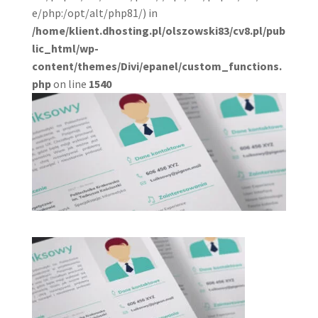
e/php:/opt/alt/php81/) in
/home/klient.dhosting.pl/olszowski83/cv8.pl/pub
lic_html/wp-
content/themes/Divi/epanel/custom_functions.
php
on line
1540