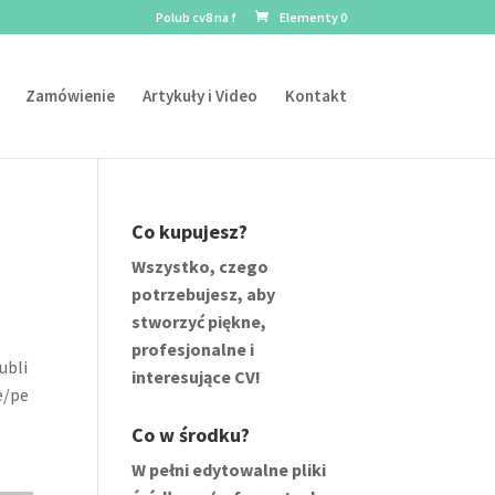
Polub cv8 na f
Elementy 0
Zamówienie
Artykuły i Video
Kontakt
Co kupujesz?
Wszystko, czego
potrzebujesz, aby
stworzyć piękne,
profesjonalne i
ubli
interesujące CV!
e/pe
Co w środku?
W pełni edytowalne pliki