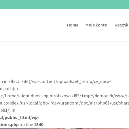
Home
Moje konto
Koszyk
tion in effect. File(/wp-content/uploads/et_temp/cv_docx-
d path(s):
pl/:/home/klient.dhosting.pl/olszowski83/.tmp/:/demonek/www/p
autoindex:/usr/local/php/:/dev/urandom:/opt/alt/php81/usr/shar
p81/) in
pl/public_html/wp-
tions.php
on line
1540