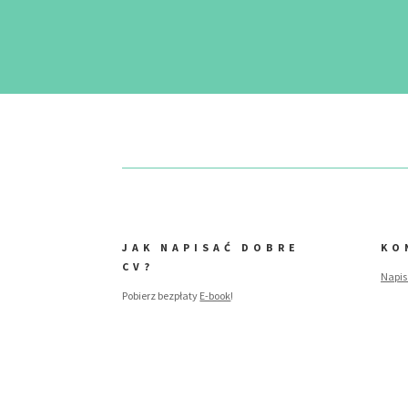
JAK NAPISAĆ DOBRE
KO
CV?
Napis
Pobierz bezpłaty
E-book
!