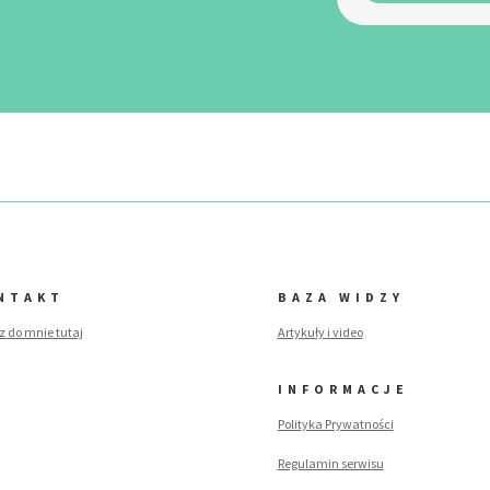
NTAKT
BAZA WIDZY
z do mnie tutaj
Artykuły i video
INFORMACJE
Polityka Prywatności
Regulamin serwisu