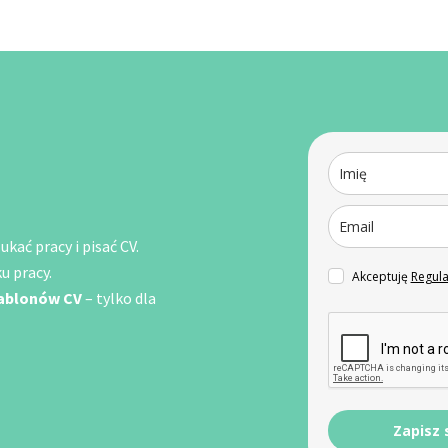
kać pracy i pisać CV.
u pracy.
Akceptuję
Regul
zablonów CV
– tylko dla
Zapisz 