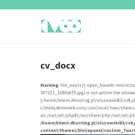
cv_docx
Warning
: file_exists(): open_basedir restric
307151_1080x675.jpg) is not within the allowe
(/home/klient.dhosting.pl/olszowski83/cv8.
c/bledy.demonek.com/:/usr/local/lsws/share/
ar/:/opt/alt/php81/usr/share/php:/opt/alt/ph
/home/klient.dhosting.pl/olszowski83/cv8.
content/themes/Divi/epanel/custom_func