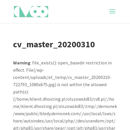
cv_master_20200310
Warning
: file_exists(): open_basedir restriction in
effect. File(/wp-
content/uploads/et_temp/cv_master_20200310-
722793_1080x675.jpg) is not within the allowed
path(s):
(/home/klient.dhosting.pl/olszowski83/cv8.pl/:/ho
me/klient.dhosting.pl/olszowski83/.tmp/:/demonek
/www/public/bledy.demonek.com/:/usr/local/lsws/s
hare/autoindex:/usr/local/php/:/dev/urandom:/opt/
alt/php81/usr/share/pear/:/opt/alt/php81/usr/shar