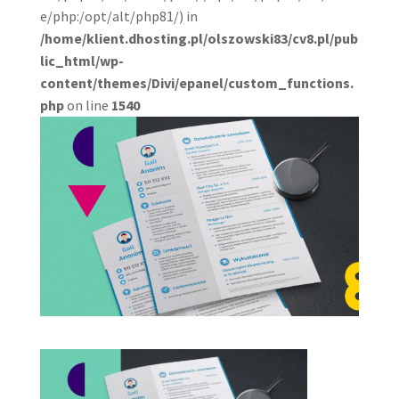
e/php:/opt/alt/php81/) in
/home/klient.dhosting.pl/olszowski83/cv8.pl/pub
lic_html/wp-
content/themes/Divi/epanel/custom_functions.
php
on line
1540