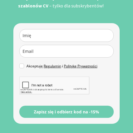
szablonów CV
– tylko dla subskrybentów!
Akceptuję
Regulamin
i
Politykę Prywatności
Zapisz się i odbierz kod na -15%