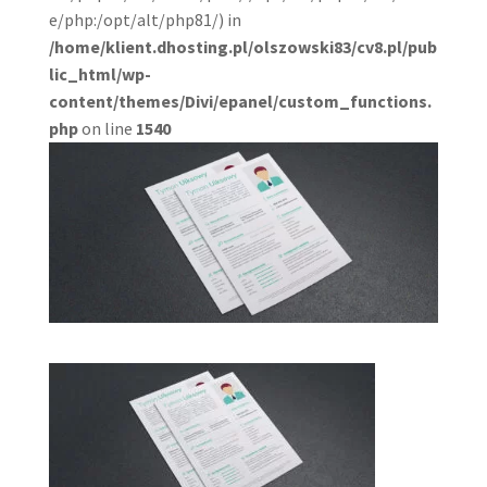
e/php:/opt/alt/php81/) in
/home/klient.dhosting.pl/olszowski83/cv8.pl/pub
lic_html/wp-
content/themes/Divi/epanel/custom_functions.
php
on line
1540