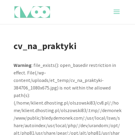
cv_na_praktyki
Warning
: file_exists(): open_basedir restriction in
effect. File(/wp-
content/uploads/et_temp/cv_na_praktyki-
384706_1080x675.jpg) is not within the allowed
path(s):
(/home/klient.dhosting.pl/olszowski83/cv8.pl/:/ho
me/klient.dhosting.pl/olszowski83/.tmp/:/demonek
/www/public/bledy.demonek.com/:/usr/local/lsws/s
hare/autoindex:/usr/local/php/:/dev/urandom:/opt/
alt/php81/usr/share/pear/:/opt/alt/php81/usr/shar