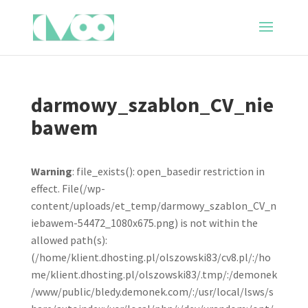
darmowy_szablon_CV_nie
bawem
Warning
: file_exists(): open_basedir restriction in
effect. File(/wp-
content/uploads/et_temp/darmowy_szablon_CV_n
iebawem-54472_1080x675.png) is not within the
allowed path(s):
(/home/klient.dhosting.pl/olszowski83/cv8.pl/:/ho
me/klient.dhosting.pl/olszowski83/.tmp/:/demonek
/www/public/bledy.demonek.com/:/usr/local/lsws/s