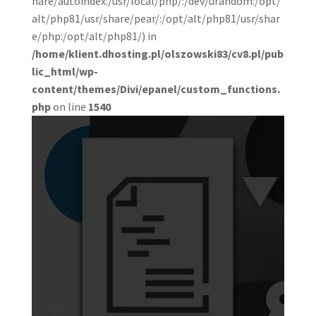
hare/autoindex:/usr/local/php/:/dev/urandom:/opt/
alt/php81/usr/share/pear/:/opt/alt/php81/usr/shar
e/php:/opt/alt/php81/) in
/home/klient.dhosting.pl/olszowski83/cv8.pl/pub
lic_html/wp-
content/themes/Divi/epanel/custom_functions.
php
on line
1540