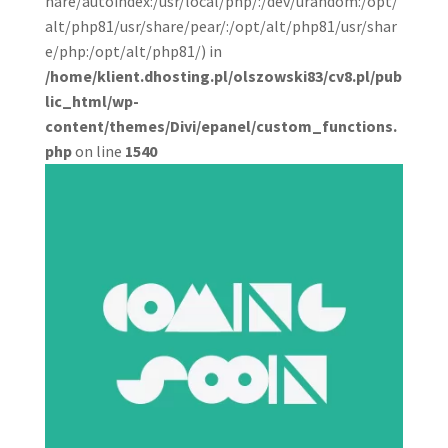
hare/autoindex:/usr/local/php/:/dev/urandom:/opt/
alt/php81/usr/share/pear/:/opt/alt/php81/usr/shar
e/php:/opt/alt/php81/) in
/home/klient.dhosting.pl/olszowski83/cv8.pl/pub
lic_html/wp-
content/themes/Divi/epanel/custom_functions.
php
on line
1540