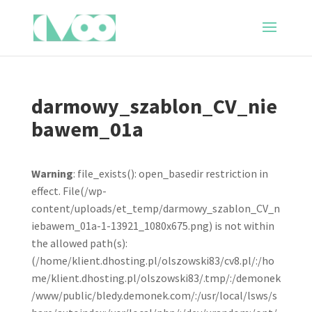
darmowy_szablon_CV_nie
bawem_01a
Warning
: file_exists(): open_basedir restriction in
effect. File(/wp-
content/uploads/et_temp/darmowy_szablon_CV_n
iebawem_01a-1-13921_1080x675.png) is not within
the allowed path(s):
(/home/klient.dhosting.pl/olszowski83/cv8.pl/:/ho
me/klient.dhosting.pl/olszowski83/.tmp/:/demonek
/www/public/bledy.demonek.com/:/usr/local/lsws/s