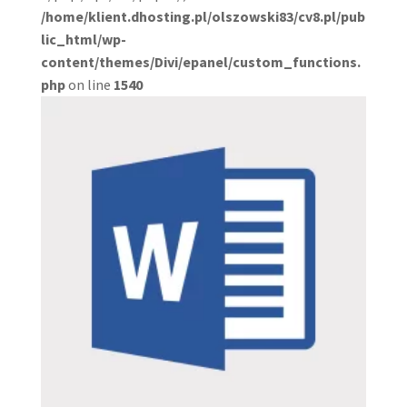
/home/klient.dhosting.pl/olszowski83/cv8.pl/pub
lic_html/wp-
content/themes/Divi/epanel/custom_functions.
php
on line
1540