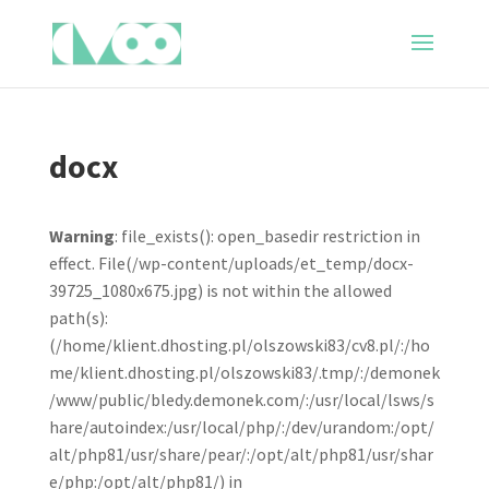
docx
Warning
: file_exists(): open_basedir restriction in
effect. File(/wp-content/uploads/et_temp/docx-
39725_1080x675.jpg) is not within the allowed
path(s):
(/home/klient.dhosting.pl/olszowski83/cv8.pl/:/ho
me/klient.dhosting.pl/olszowski83/.tmp/:/demonek
/www/public/bledy.demonek.com/:/usr/local/lsws/s
hare/autoindex:/usr/local/php/:/dev/urandom:/opt/
alt/php81/usr/share/pear/:/opt/alt/php81/usr/shar
e/php:/opt/alt/php81/) in