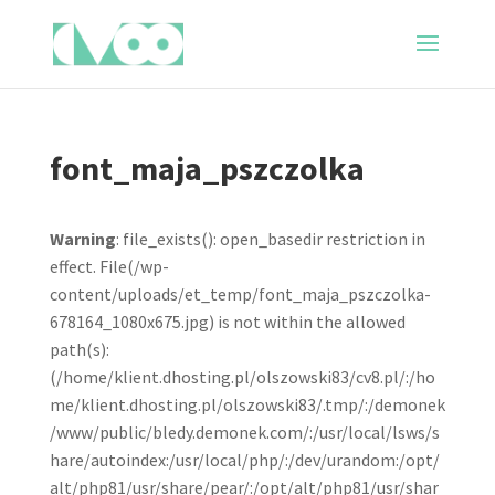
font_maja_pszczolka
Warning
: file_exists(): open_basedir restriction in
effect. File(/wp-
content/uploads/et_temp/font_maja_pszczolka-
678164_1080x675.jpg) is not within the allowed
path(s):
(/home/klient.dhosting.pl/olszowski83/cv8.pl/:/ho
me/klient.dhosting.pl/olszowski83/.tmp/:/demonek
/www/public/bledy.demonek.com/:/usr/local/lsws/s
hare/autoindex:/usr/local/php/:/dev/urandom:/opt/
alt/php81/usr/share/pear/:/opt/alt/php81/usr/shar