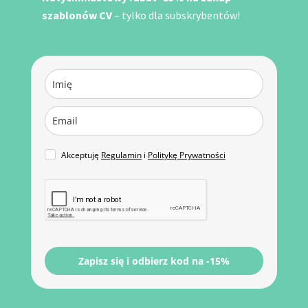
szablonów CV
– tylko dla subskrybentów!
Akceptuję
Regulamin
i
Politykę Prywatności
Zapisz się i odbierz kod na -15%