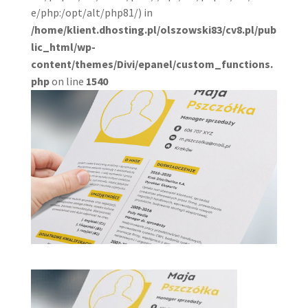
e/php:/opt/alt/php81/) in
/home/klient.dhosting.pl/olszowski83/cv8.pl/pub
lic_html/wp-
content/themes/Divi/epanel/custom_functions.
php
on line
1540