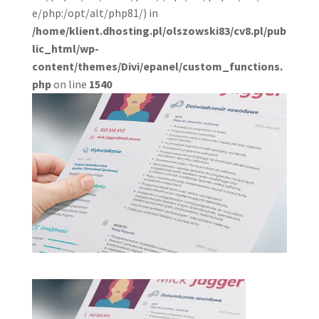
e/php:/opt/alt/php81/) in
/home/klient.dhosting.pl/olszowski83/cv8.pl/pub
lic_html/wp-
content/themes/Divi/epanel/custom_functions.
php
on line
1540