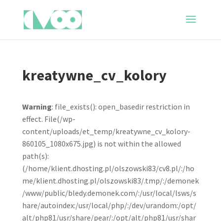
kreatywne_cv_kolory
Warning
: file_exists(): open_basedir restriction in
effect. File(/wp-
content/uploads/et_temp/kreatywne_cv_kolory-
860105_1080x675.jpg) is not within the allowed
path(s):
(/home/klient.dhosting.pl/olszowski83/cv8.pl/:/ho
me/klient.dhosting.pl/olszowski83/.tmp/:/demonek
/www/public/bledy.demonek.com/:/usr/local/lsws/s
hare/autoindex:/usr/local/php/:/dev/urandom:/opt/
alt/php81/usr/share/pear/:/opt/alt/php81/usr/shar