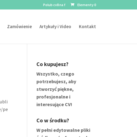
Polub cv8 na f
Elementy 0
Zamówienie
Artykuły i Video
Kontakt
Co kupujesz?
Wszystko, czego
potrzebujesz, aby
stworzyć piękne,
profesjonalne i
ubli
interesujące CV!
e/pe
Co w środku?
W pełni edytowalne pliki