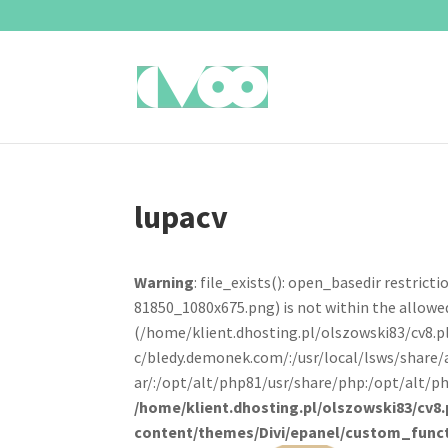
lupacv
Warning
: file_exists(): open_basedir restric
81850_1080x675.png) is not within the allowed
(/home/klient.dhosting.pl/olszowski83/cv8.
c/bledy.demonek.com/:/usr/local/lsws/share/
ar/:/opt/alt/php81/usr/share/php:/opt/alt/ph
/home/klient.dhosting.pl/olszowski83/cv8.
content/themes/Divi/epanel/custom_func