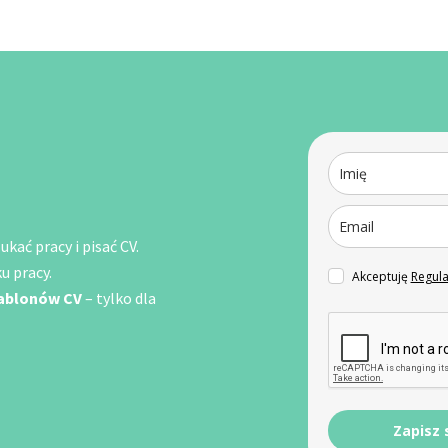
kać pracy i pisać CV.
u pracy.
Akceptuję
Regul
zablonów CV
– tylko dla
Zapisz 