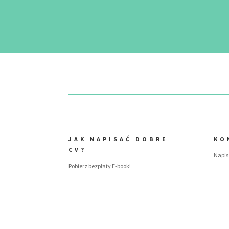
JAK NAPISAĆ DOBRE
KO
CV?
Napis
Pobierz bezpłaty
E-book
!