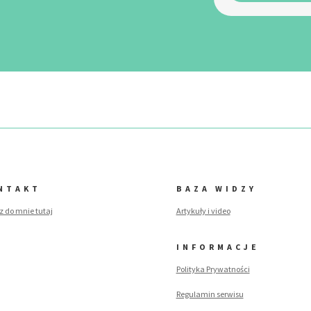
NTAKT
BAZA WIDZY
z do mnie tutaj
Artykuły i video
INFORMACJE
Polityka Prywatności
Regulamin serwisu