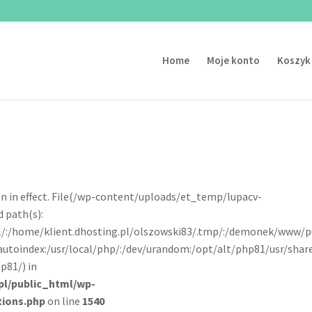
Home
Moje konto
Koszyk
tion in effect. File(/wp-content/uploads/et_temp/lupacv-
 path(s):
pl/:/home/klient.dhosting.pl/olszowski83/.tmp/:/demonek/www/p
autoindex:/usr/local/php/:/dev/urandom:/opt/alt/php81/usr/shar
p81/) in
pl/public_html/wp-
tions.php
on line
1540