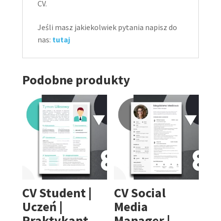
CV.
Jeśli masz jakiekolwiek pytania napisz do
nas:
tutaj
Podobne produkty
CV Student |
CV Social
Uczeń |
Media
Praktykant
Manager |