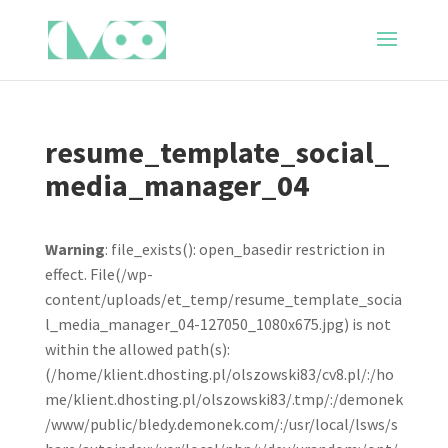
resume_template_social_
media_manager_04
Warning
: file_exists(): open_basedir restriction in
effect. File(/wp-
content/uploads/et_temp/resume_template_socia
l_media_manager_04-127050_1080x675.jpg) is not
within the allowed path(s):
(/home/klient.dhosting.pl/olszowski83/cv8.pl/:/ho
me/klient.dhosting.pl/olszowski83/.tmp/:/demonek
/www/public/bledy.demonek.com/:/usr/local/lsws/s