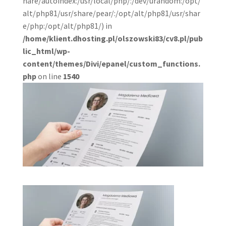
hare/autoindex:/usr/local/php/:/dev/urandom:/opt/
alt/php81/usr/share/pear/:/opt/alt/php81/usr/shar
e/php:/opt/alt/php81/) in
/home/klient.dhosting.pl/olszowski83/cv8.pl/pub
lic_html/wp-
content/themes/Divi/epanel/custom_functions.
php
on line
1540