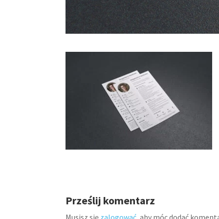
Prześlij komentarz
Musisz się
zalogować
, aby móc dodać komenta