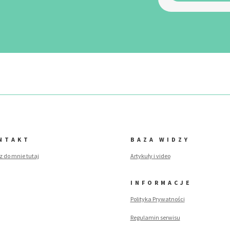
NTAKT
BAZA WIDZY
z do mnie tutaj
Artykuły i video
INFORMACJE
Polityka Prywatności
Regulamin serwisu