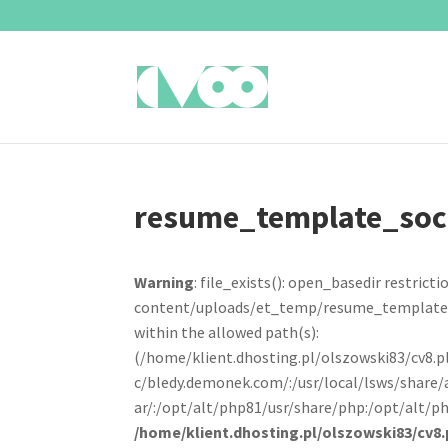
resume_template_so
Warning
: file_exists(): open_basedir restrictio
content/uploads/et_temp/resume_template_
within the allowed path(s):
(/home/klient.dhosting.pl/olszowski83/cv8.
c/bledy.demonek.com/:/usr/local/lsws/share/
ar/:/opt/alt/php81/usr/share/php:/opt/alt/ph
/home/klient.dhosting.pl/olszowski83/cv8.