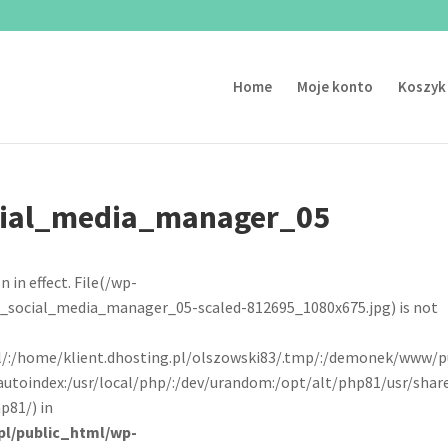
Home
Moje konto
Koszyk
cial_media_manager_05
n in effect. File(/wp-
social_media_manager_05-scaled-812695_1080x675.jpg) is not
pl/:/home/klient.dhosting.pl/olszowski83/.tmp/:/demonek/www/p
autoindex:/usr/local/php/:/dev/urandom:/opt/alt/php81/usr/shar
p81/) in
pl/public_html/wp-