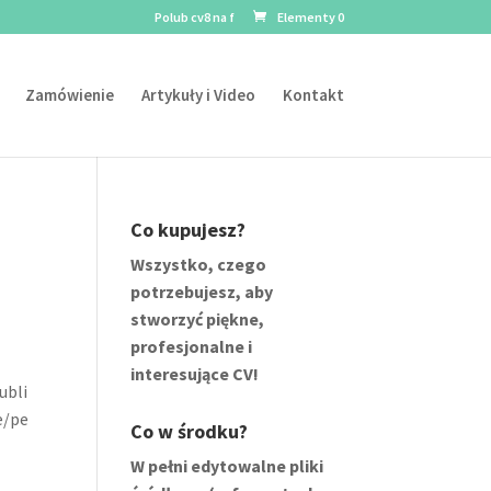
Polub cv8 na f
Elementy 0
Zamówienie
Artykuły i Video
Kontakt
Co kupujesz?
Wszystko, czego
potrzebujesz, aby
stworzyć piękne,
profesjonalne i
interesujące CV!
ubli
e/pe
Co w środku?
W pełni edytowalne pliki