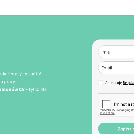
kać pracy i pisać CV.
u pracy.
Akceptuję
Regul
zablonów CV
– tylko dla
Zapisz 