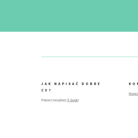
JAK NAPISAĆ DOBRE
KO
CV?
Napis
Pobierz bezpłaty
E-book
!