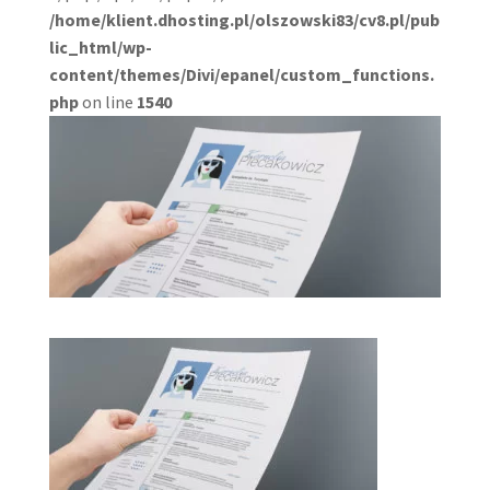
/home/klient.dhosting.pl/olszowski83/cv8.pl/pub
lic_html/wp-
content/themes/Divi/epanel/custom_functions.
php
on line
1540