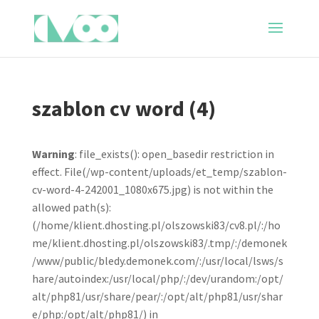
szablon cv word (4)
Warning
: file_exists(): open_basedir restriction in
effect. File(/wp-content/uploads/et_temp/szablon-
cv-word-4-242001_1080x675.jpg) is not within the
allowed path(s):
(/home/klient.dhosting.pl/olszowski83/cv8.pl/:/ho
me/klient.dhosting.pl/olszowski83/.tmp/:/demonek
/www/public/bledy.demonek.com/:/usr/local/lsws/s
hare/autoindex:/usr/local/php/:/dev/urandom:/opt/
alt/php81/usr/share/pear/:/opt/alt/php81/usr/shar
e/php:/opt/alt/php81/) in