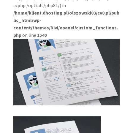
e/php:/opt/alt/php81/) in
/home/klient.dhosting.pl/olszowski83/cv8.pl/pub
lic_html/wp-
content/themes/Divi/epanel/custom_functions.
php
on line
1540