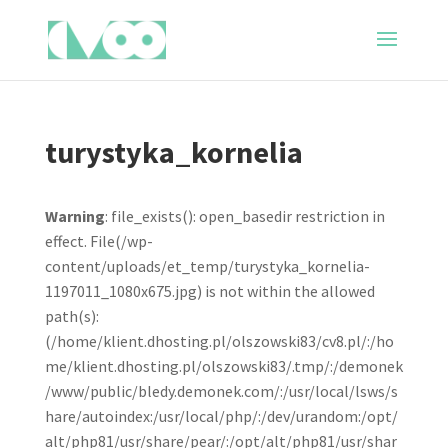
turystyka_kornelia
Warning
: file_exists(): open_basedir restriction in
effect. File(/wp-
content/uploads/et_temp/turystyka_kornelia-
1197011_1080x675.jpg) is not within the allowed
path(s):
(/home/klient.dhosting.pl/olszowski83/cv8.pl/:/ho
me/klient.dhosting.pl/olszowski83/.tmp/:/demonek
/www/public/bledy.demonek.com/:/usr/local/lsws/s
hare/autoindex:/usr/local/php/:/dev/urandom:/opt/
alt/php81/usr/share/pear/:/opt/alt/php81/usr/shar